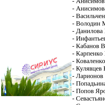
- Анисимов 
- Анисимова
- Васильчен
- Володин 
- Данилова 
- Инфантьев
- Кабанов В
- Карпенко 
- Коваленко
- Кулявцев 
- Ларионов 
- Попадьина
- Попов Яро
- Севастьян