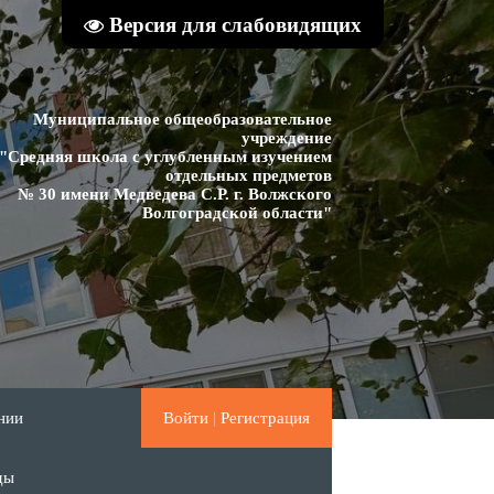
Версия для слабовидящих
Муниципальное общеобразовательное
учреждение
"Средняя школа с углубленным изучением
отдельных предметов
№ 30 имени Медведева С.Р. г. Волжского
Волгоградской области"
нии
Войти
|
Регистрация
ды