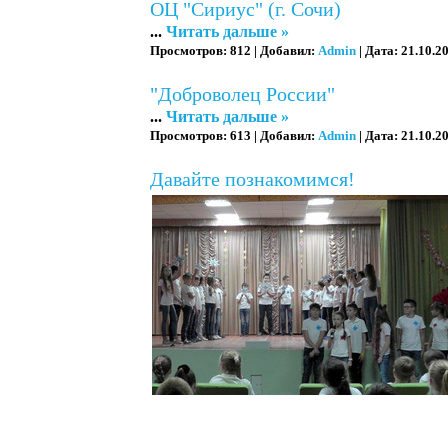
ОЦ "Сириус" (г. Сочи)
...
Читать дальше »
Просмотров:
812
|
Добавил:
Admin
|
Дата:
21.10.2
"Доброволец России"
...
Читать дальше »
Просмотров:
613
|
Добавил:
Admin
|
Дата:
21.10.2
Давайте познакомимся!