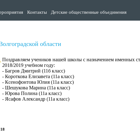
ероприятия
Контакты
Детские общественные объединения
Волгоградской области
Поздравляем учеников нашей школы с назначением именных ст
2018/2019 учебном году:
- Багров Дмитрий (11б класс)
- Короткова Елизавета (11а класс)
- Ксенофонтова Юлия (11а класс)
- Шешукова Марина (11а класс)
- Юрова Полина (11а класс)
- Ясафов Александр (11а класс)
018