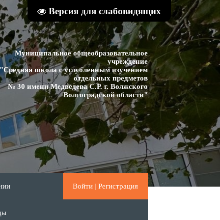
Версия для слабовидящих
Муниципальное общеобразовательное
учреждение
"Средняя школа с углубленным изучением
отдельных предметов
№ 30 имени Медведева С.Р. г. Волжского
Волгоградской области"
нии
Войти
|
Регистрация
ды