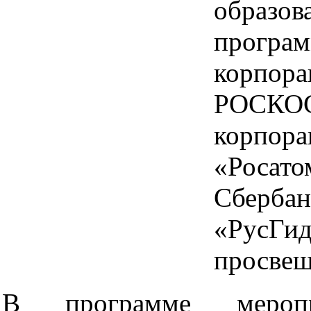
образов
програм
корпора
РОСКО
корпо
«Росато
Сберба
«РусГи
просвещ
В программе меропр