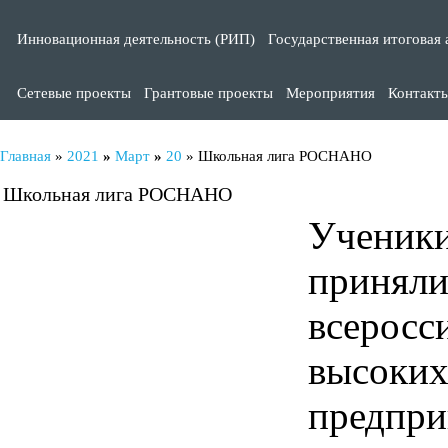
Инновационная деятельность (РИП)
Государственная итоговая 
Сетевые проекты
Грантовые проекты
Мероприятия
Контакт
Главная
»
2021
»
Март
»
20
» Школьная лига РОСНАНО
Школьная лига РОСНАНО
Учени
приня
всеро
высо
предпр