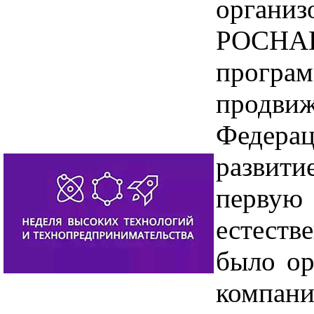
организ
РОСНА
програ
продви
Федера
развити
пер
естест
было ор
компани