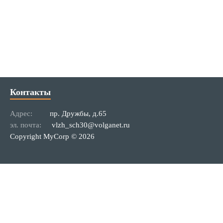
Контакты
Адрес:
пр. Дружбы, д.65
эл. почта:
vlzh_sch30@volganet.ru
Copyright MyCorp © 2026