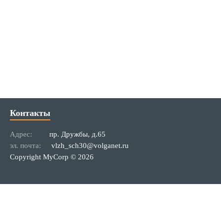
Контакты
Адрес:
пр. Дружбы, д.65
эл. почта:
vlzh_sch30@volganet.ru
Copyright MyCorp © 2026