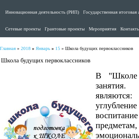
Инновационная деятельность (РИП)
Государственная итоговая 
Сетевые проекты
Грантовые проекты
Мероприятия
Контакт
Главная
»
2018
»
Январь
»
15
» Школа будущих первоклассников
Школа будущих первоклассников
В "Школе 
заняти
являются
углубление
воспитани
предметам, 
эмоционал