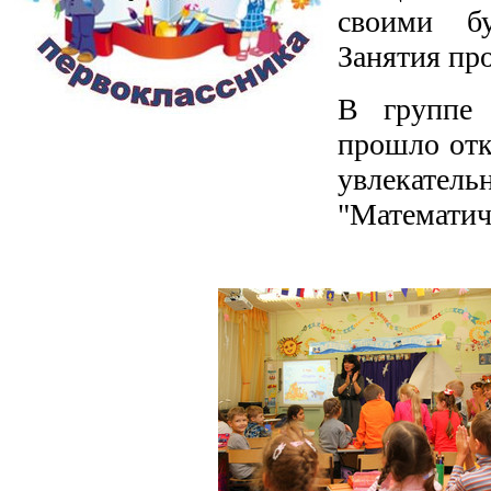
своими б
Занятия пр
В группе 
прошло отк
увлекате
"Математич