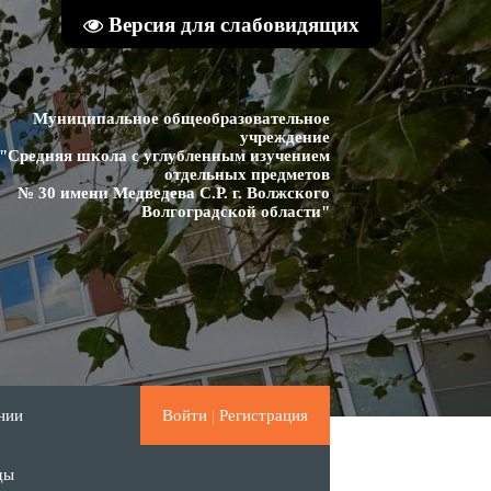
Версия для слабовидящих
Муниципальное общеобразовательное
учреждение
"Средняя школа с углубленным изучением
отдельных предметов
№ 30 имени Медведева С.Р. г. Волжского
Волгоградской области"
нии
Войти
|
Регистрация
ды