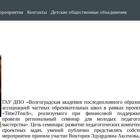
ероприятия
Контакты
Детские общественные объединения
ГАУ ДПО «Волгоградская академия последипломного образов
ассоциацией частных образовательных школ в рамках проек
«Time2Teach», реализуемого при финансовой поддержк
провели региональный семинар для молодых педагогов
мастерства». Цель семинара: развитие педагогических компе
проектных задач, умений публично представлять собс
мероприятии приняла участие Виктория Эдуардовна Аксенова, 