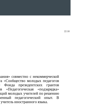
22:10
ания» совместно с некоммерческой
та «Сообщество молодых педагогов
е Фонда президентских грантов
 «Педагогическая «подзарядка»
тенций молодых учителей по решению
твенный педагогический опыт. В
учитель иностранного языка.