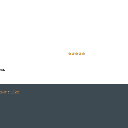
ли.
сайт
с
uCoz