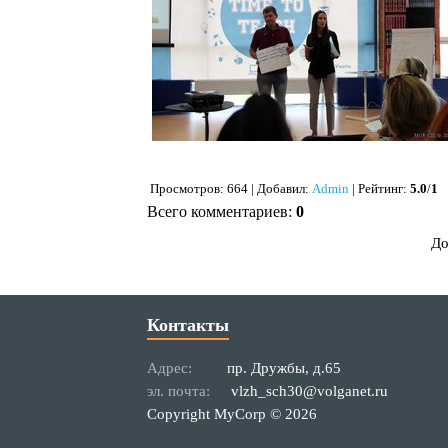
Просмотров
: 664 |
Добавил
:
Admin
|
Рейтинг
:
5.0
/
1
Всего комментариев
:
0
До
Контакты
Адрес:
пр. Дружбы, д.65
эл. почта:
vlzh_sch30@volganet.ru
Copyright MyCorp © 2026