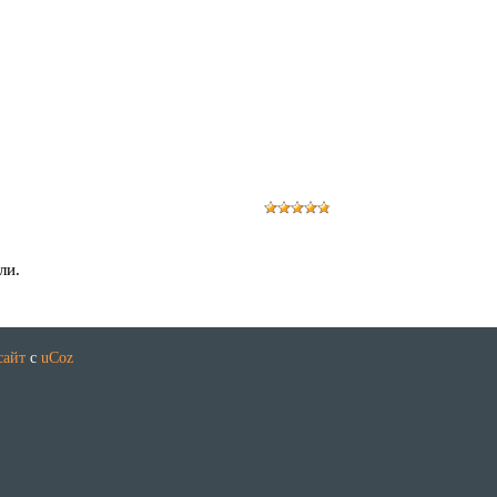
ли.
сайт
с
uCoz