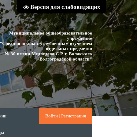
Версия для слабовидящих
Муниципальное общеобразовательное
учреждение
"Средняя школа с углубленным изучением
отдельных предметов
№ 30 имени Медведева С.Р. г. Волжского
Волгоградской области"
нии
Войти
|
Регистрация
ды