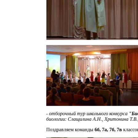
- отборочный тур школьного конкурса
"Би
биологии: Слащилина А.Н., Хритонина Т.В.
Поздравляем команды
6б, 7а, 7б, 7в
классо