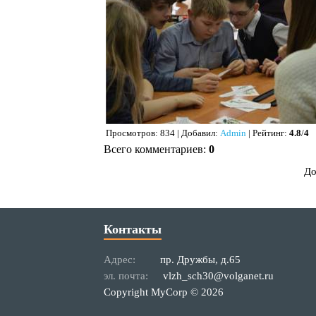
Просмотров
: 834 |
Добавил
:
Admin
|
Рейтинг
:
4.8
/
4
Всего комментариев
:
0
До
Контакты
Адрес:
пр. Дружбы, д.65
эл. почта:
vlzh_sch30@volganet.ru
Copyright MyCorp © 2026