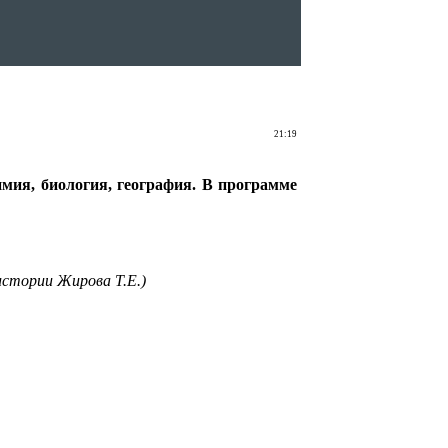
21:19
имия, биология, география.
В программе
истории Жирова Т.Е.)