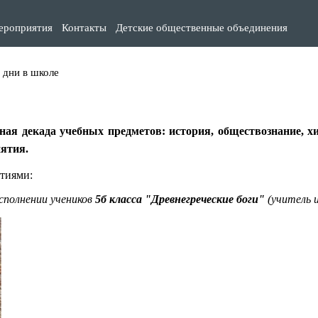
ероприятия
Контакты
Детские общественные объединения
дни в школе
ая декада учебных предметов: история, обществознание, х
ятия.
тиями:
сполнении учеников
5б класса
"Древнегреческие боги"
(учитель 