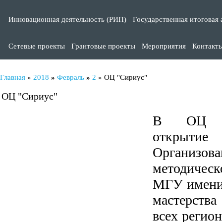
Инновационная деятельность (РИП)
Государственная итоговая 
Сетевые проекты
Грантовые проекты
Мероприятия
Контакт
Главная
»
2018
»
Февраль
»
2
» ОЦ "Сириус"
ОЦ "Сириус"
В ОЦ «С
открытие 
Организо
методичес
МГУ имени 
мастерства
всех регио