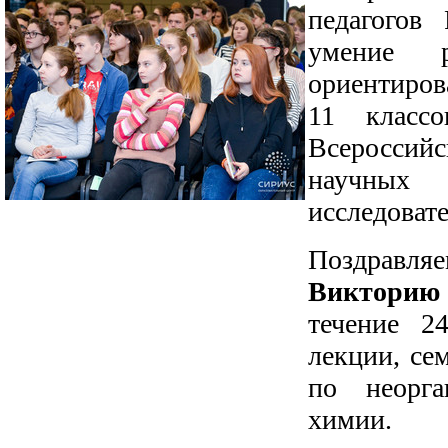
педагогов
умение 
ориентиро
11 класс
Всероссий
научных
исследоват
Поздрав
Виктори
течение 2
лекции, се
по неорга
химии.