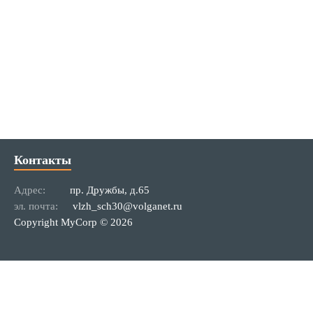
Контакты
Адрес:
пр. Дружбы, д.65
эл. почта:
vlzh_sch30@volganet.ru
Copyright MyCorp © 2026