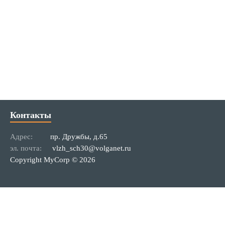
Контакты
Адрес:
пр. Дружбы, д.65
эл. почта:
vlzh_sch30@volganet.ru
Copyright MyCorp © 2026