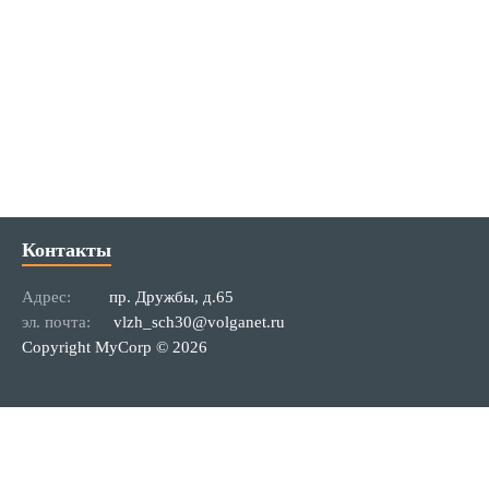
Контакты
Адрес:
пр. Дружбы, д.65
эл. почта:
vlzh_sch30@volganet.ru
Copyright MyCorp © 2026