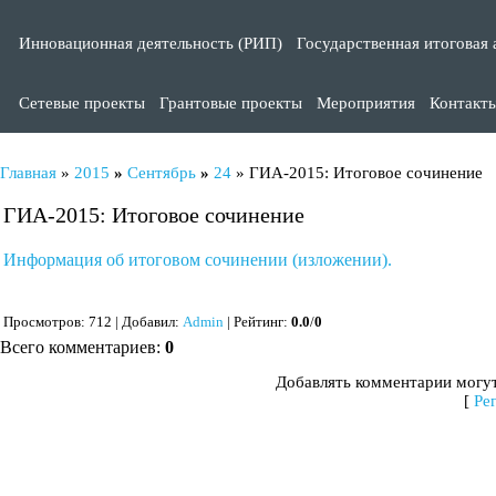
Инновационная деятельность (РИП)
Государственная итоговая 
Сетевые проекты
Грантовые проекты
Мероприятия
Контакт
Главная
»
2015
»
Сентябрь
»
24
» ГИА-2015: Итоговое сочинение
ГИА-2015: Итоговое сочинение
Информация об итоговом сочинении (изложении).
Просмотров
: 712 |
Добавил
:
Admin
|
Рейтинг
:
0.0
/
0
Всего комментариев
:
0
Добавлять комментарии могут
[
Ре