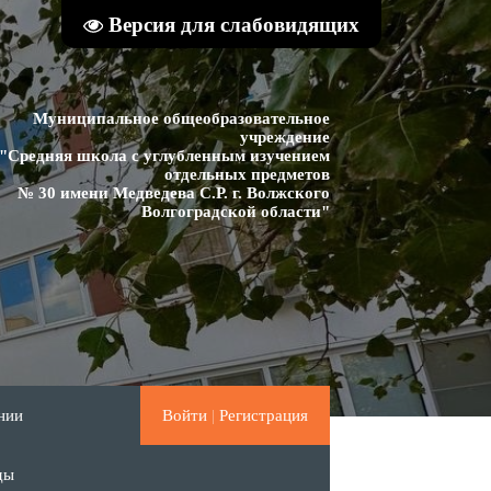
Версия для слабовидящих
Муниципальное общеобразовательное
учреждение
"Средняя школа с углубленным изучением
отдельных предметов
№ 30 имени Медведева С.Р. г. Волжского
Волгоградской области"
нии
Войти
|
Регистрация
ды