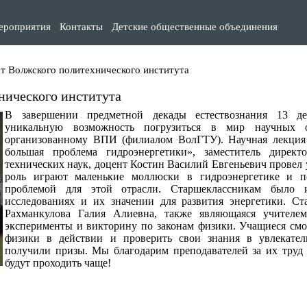
ероприятия
Контакты
Детские общественные объединения
от Волжского политехнического института
нического института
В завершении предметной декады естествознания 13 де
уникальную возможность погрузиться в мир научных 
организованному ВПИ (филиалом ВолГТУ). Научная лекция
большая проблема гидроэнергетики», заместитель директ
технических наук, доцент Костин Василий Евгеньевич провел
роль играют маленькие моллюски в гидроэнергетике и п
проблемой для этой отрасли. Старшеклассникам было 
исследованиях и их значении для развития энергетики. Ст
Рахманкулова Галия Алиевна, также являющаяся учителе
эксперименты и викторину по законам физики. Учащиеся смо
физики в действии и проверить свои знания в увлекате
получили призы. Мы благодарим преподавателей за их труд 
будут проходить чаще!