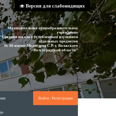
Версия для слабовидящих
Муниципальное общеобразовательное
учреждение
"Средняя школа с углубленным изучением
отдельных предметов
№ 30 имени Медведева С.Р. г. Волжского
Волгоградской области"
нии
Войти
|
Регистрация
ды