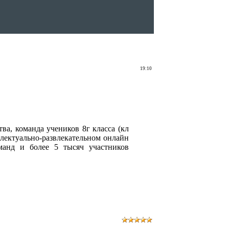
19:10
ва, команда учеников 8г класса (кл
ллектуально-развлекательном онлайн
манд и более 5 тысяч участников