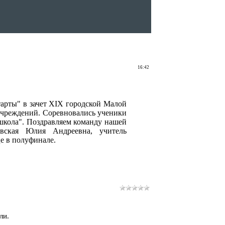
16:42
тарты" в зачет XIX городской Малой
учреждений. Соревновались ученики
ола". Поздравляем команду нашей
вская Юлия Андреевна, учитель
е в полуфинале.
ли.