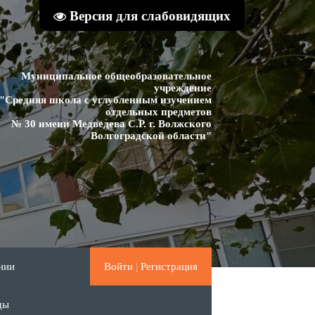
Версия для слабовидящих
Муниципальное общеобразовательное
учреждение
"Средняя школа с углубленным изучением
отдельных предметов
№ 30 имени Медведева С.Р. г. Волжского
Волгоградской области"
нии
Войти
|
Регистрация
ды