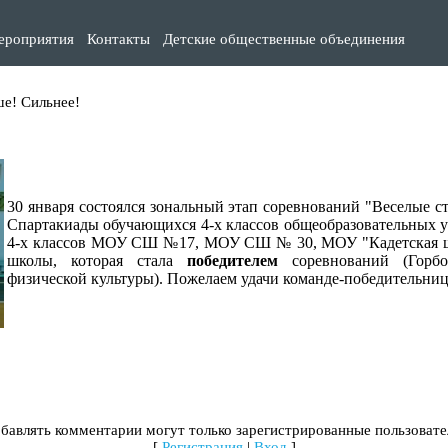
ероприятия
Контакты
Детские общественные объединения
е! Сильнее!
30 января состоялся зональный этап соревнований "Веселые с
Спартакиады обучающихся 4-х классов общеобразовательных 
4-х классов МОУ СШ №17, МОУ СШ № 30, МОУ "Кадетская шк
школы, которая стала
победителем
соревнований (Горбо
физической культуры). Пожелаем удачи команде-победительниц
бавлять комментарии могут только зарегистрированные пользовате
[
Регистрация
|
Вход
]