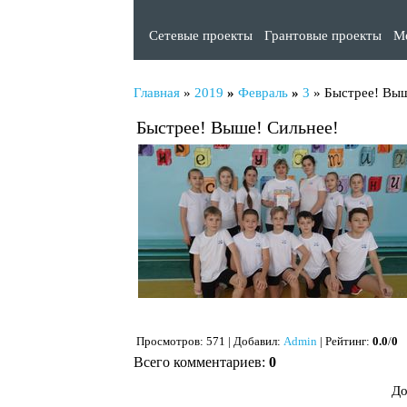
Сетевые проекты
Грантовые проекты
М
Главная
»
2019
»
Февраль
»
3
» Быстрее! Выш
Быстрее! Выше! Сильнее!
Просмотров
: 571 |
Добавил
:
Admin
|
Рейтинг
:
0.0
/
0
Всего комментариев
:
0
До