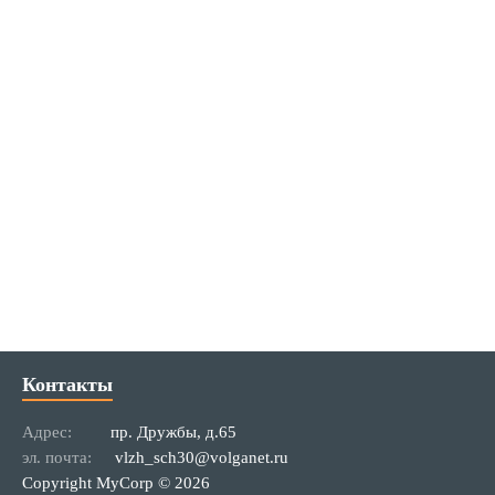
Контакты
Адрес:
пр. Дружбы, д.65
эл. почта:
vlzh_sch30@volganet.ru
Copyright MyCorp © 2026