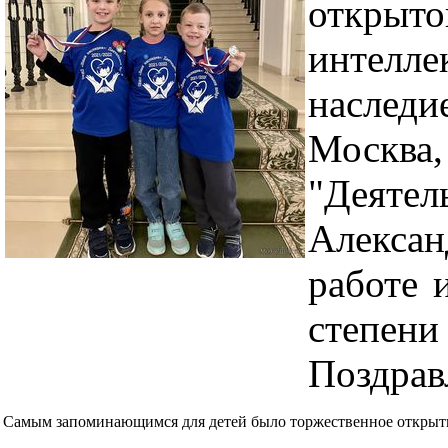
откр
интелл
наследи
Москв
"Деят
Алекса
работе 
степен
Поздрав
Самым запоминающимся для детей было торжественное открыт