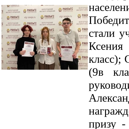
населе
Победи
стали у
Ксени
класс);
(9в кл
руков
Алекса
награжд
призу -