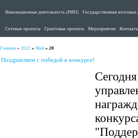
Инновационная деятельность (РИП)
Государственная итоговая 
Сетевые проекты
Грантовые проекты
Мероприятия
Контакт
Главная
»
2022
»
Май
»
20
Поздравляем с победой в конкурсе!
Сегодн
управ
награж
конкур
"Подд