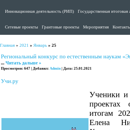
Инновационная деятельность (РИП)
Государственная итоговая 
Сетевые проекты
Грантовые проекты
Мероприятия
Контакт
Главная
»
2021
»
Январь
»
25
Региональный конкурс по естественным наукам «
...
Читать дальше »
Просмотров:
647
|
Добавил:
Admin
|
Дата:
25.01.2021
Учи.ру
Ученики и
проектах 
итогам 20
Елена Ни