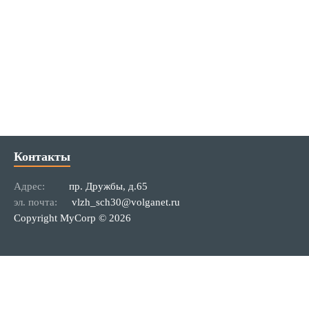
Контакты
Адрес:
пр. Дружбы, д.65
эл. почта:
vlzh_sch30@volganet.ru
Copyright MyCorp © 2026