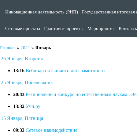
Инновационная деятельность (РИП)
Государственная итоговая 
Сетевые проекты
Грантовые проекты
Мероприятия
Контакт
Главная
»
2021
»
Январь
26 Января, Вторник
13:16
Вебинар по финансовой грамотности
25 Января, Понедельник
20:43
Региональный конкурс по естественным наукам «Э
13:32
Учи.ру
15 Января, Пятница
09:33
Сетевое взаимодействие