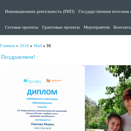
Инновационная деятельность (РИП)
Государственная итоговая 
Сетевые проекты
Грантовые проекты
Мероприятия
Контакт
Главная
»
2018
»
Май
»
31
Поздравляем!