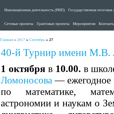
Инновационная деятельность (РИП)
Государственная итоговая 
Сетевые проекты
Грантовые проекты
Мероприятия
Контакт
Главная
»
2017
»
Сентябрь
»
27
40-й Турнир имени М.В.
1 октября
в
10.00.
в школ
Ломоносова
— ежегодное 
по математике, матем
астрономии и наукам о Зе