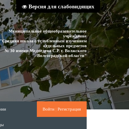
Версия для слабовидящих
Муниципальное общеобразовательное
учреждение
"Средняя школа с углубленным изучением
отдельных предметов
№ 30 имени Медведева С.Р. г. Волжского
Волгоградской области"
нии
Войти
|
Регистрация
ды