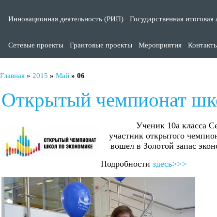
Инновационная деятельность (РИП)
Государственная итоговая 
Сетевые проекты
Грантовые проекты
Мероприятия
Контакт
Главная
»
2015
»
Май
»
06
Открытый чемпионат шк
Ученик 10а класса С
участник открытого чемпио
вошел в Золотой запас экон
Подробности
здесь>>>