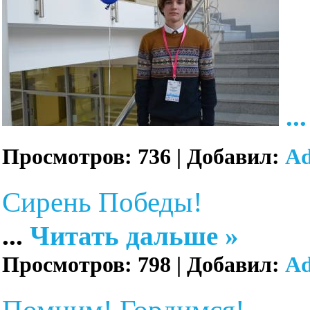
..
Просмотров:
736
|
Добавил:
A
Сирень Победы!
...
Читать дальше »
Просмотров:
798
|
Добавил:
A