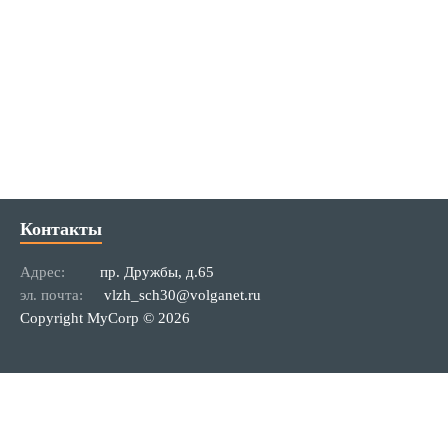
Контакты
Адрес:
пр. Дружбы, д.65
эл. почта:
vlzh_sch30@volganet.ru
Copyright MyCorp © 2026