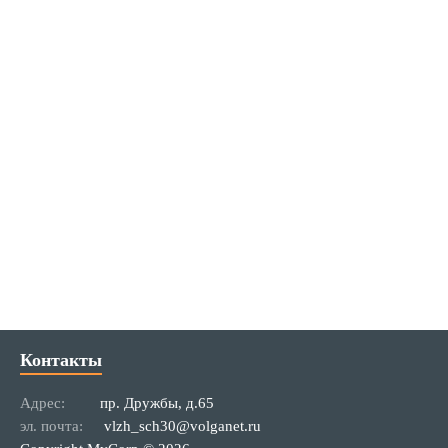
Контакты
Адрес:
пр. Дружбы, д.65
эл. почта:
vlzh_sch30@volganet.ru