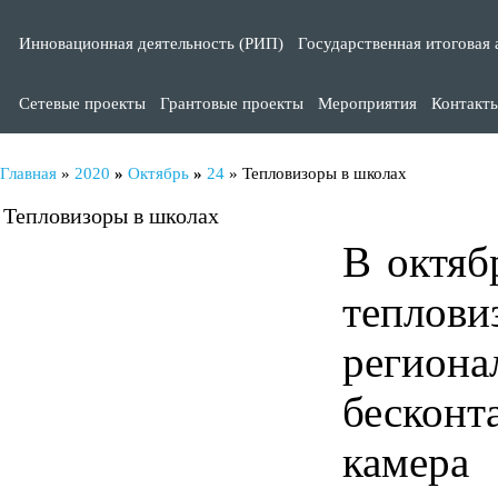
Инновационная деятельность (РИП)
Государственная итоговая 
Сетевые проекты
Грантовые проекты
Мероприятия
Контакт
Главная
»
2020
»
Октябрь
»
24
» Тепловизоры в школах
Тепловизоры в школах
В октя
тепло
региона
бескон
камера