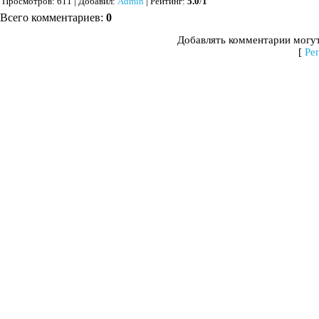
Просмотров
: 611 |
Добавил
:
Admin
|
Рейтинг
:
5.0
/
1
Всего комментариев
:
0
Добавлять комментарии могут
[
Ре