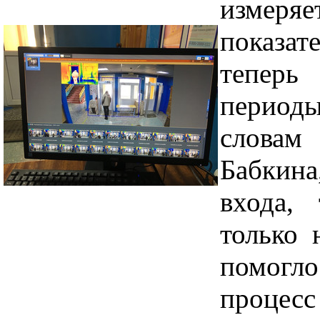
измеря
показа
теперь
период
словам
Бабкин
входа,
только 
помогло
процесс