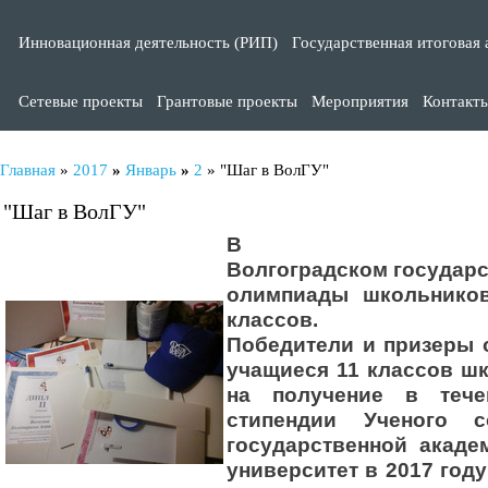
Инновационная деятельность (РИП)
Государственная итоговая 
Сетевые проекты
Грантовые проекты
Мероприятия
Контакт
Главная
»
2017
»
Январь
»
2
» "Шаг в ВолГУ"
"Шаг в ВолГУ"
В
Волгоградском государс
олимпиады школьнико
классов.
Победители и призеры 
учащиеся 11 классов ш
на
получение в тече
стипендии
Ученого с
государственной акаде
университет в 2017 год