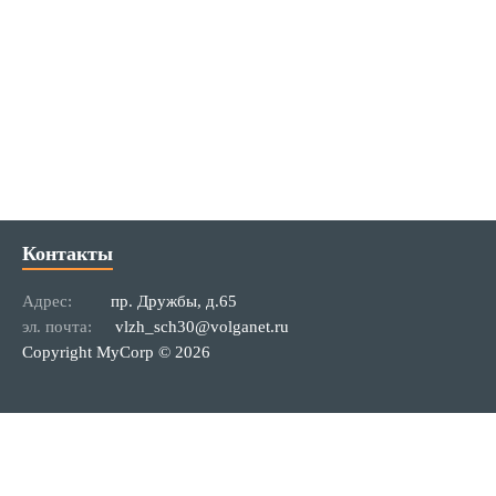
Контакты
Адрес:
пр. Дружбы, д.65
эл. почта:
vlzh_sch30@volganet.ru
Copyright MyCorp © 2026