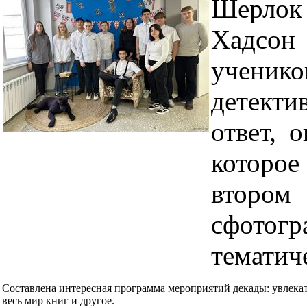
Шерлок 
Хадсон
учени
детекти
ответ, 
которое
втором
сфотог
тематич
Составлена интересная программа мероприятий декады: увлек
весь мир книг и другое.