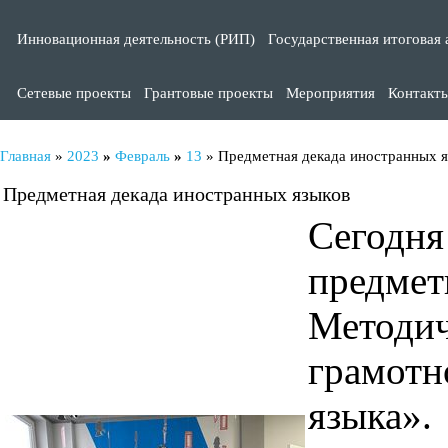
Инновационная деятельность (РИП)
Государственная итоговая 
Сетевые проекты
Грантовые проекты
Мероприятия
Контакт
Главная
»
2023
»
Февраль
»
13
» Предметная декада иностранных я
Предметная декада иностранных языков
Сегодн
предмет
Методи
грамот
языка».