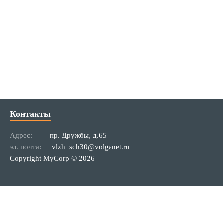
Контакты
Адрес:
пр. Дружбы, д.65
эл. почта:
vlzh_sch30@volganet.ru
Copyright MyCorp © 2026