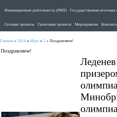
Инновационная деятельность (РИП)
Государственная итоговая 
Сетевые проекты
Грантовые проекты
Мероприятия
Контакт
Главная
»
2024
»
Март
»
2
» Поздравляем!
Поздравляем!
Леденев
призер
олимпи
Миноб
олим