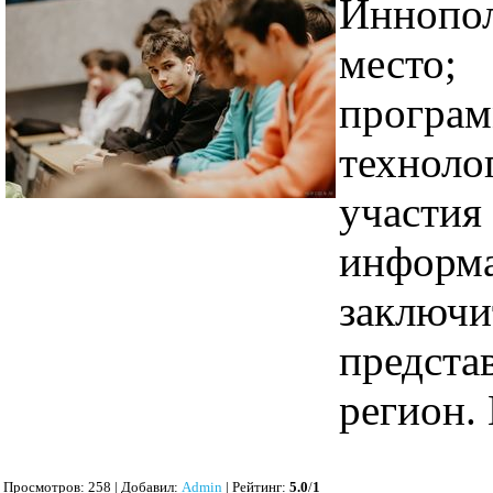
Инноп
место
прогр
технол
участия
инфор
заклю
предс
регион. 
Просмотров
: 258 |
Добавил
:
Admin
|
Рейтинг
:
5.0
/
1