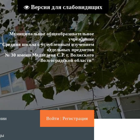
Версия для слабовидящих
Муниципальное общеобразовательное
учреждение
"Средняя школа с углубленным изучением
отдельных предметов
№ 30 имени Медведева С.Р. г. Волжского
Волгоградской области"
нии
Войти
|
Регистрация
ды