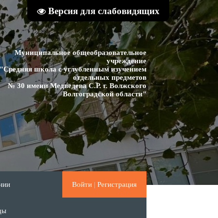
Версия для слабовидящих
Муниципальное общеобразовательное
учреждение
"Средняя школа с углубленным изучением
отдельных предметов
№ 30 имени Медведева С.Р. г. Волжского
Волгоградской области"
нии
Войти
|
Регистрация
ды