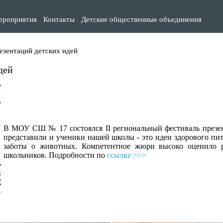
ероприятия
Контакты
Детские общественные объединения
езентаций детских идей
дей
В МОУ СШ № 17 состоялся II региональный фестиваль презен
представили и ученики нашей школы - это идеи здорового пит
заботы о животных. Компетентное жюри высоко оценило ре
школьников. Подробности по
ссылке >>>