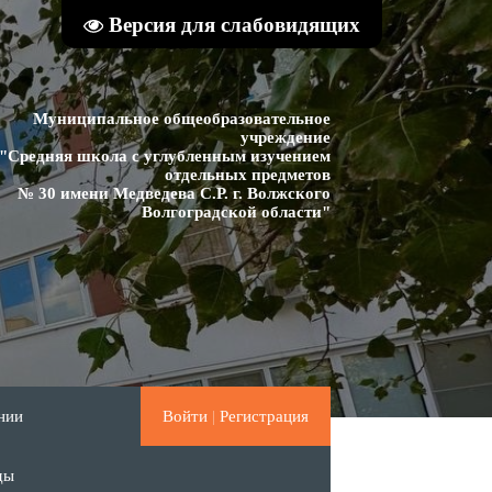
Версия для слабовидящих
Муниципальное общеобразовательное
учреждение
"Средняя школа с углубленным изучением
отдельных предметов
№ 30 имени Медведева С.Р. г. Волжского
Волгоградской области"
нии
Войти
|
Регистрация
ды