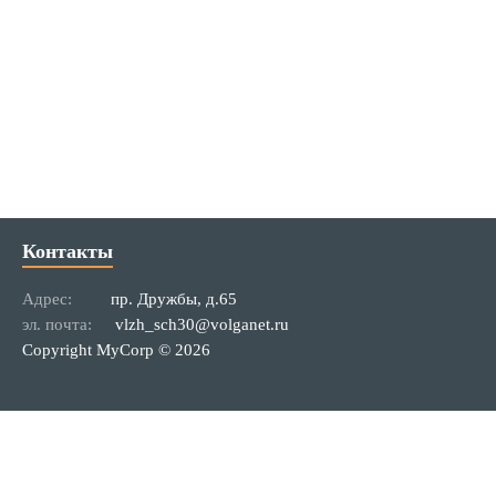
Контакты
Адрес:
пр. Дружбы, д.65
эл. почта:
vlzh_sch30@volganet.ru
Copyright MyCorp © 2026