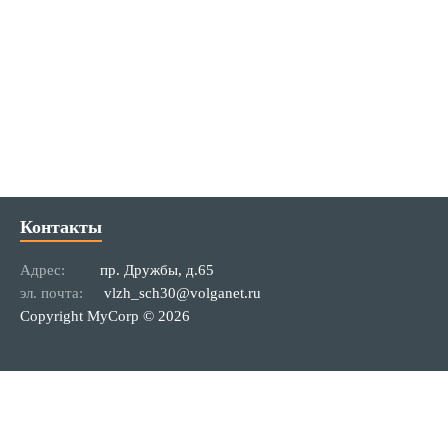
Контакты
Адрес:
пр. Дружбы, д.65
эл. почта:
vlzh_sch30@volganet.ru
Copyright MyCorp © 2026