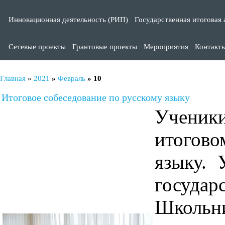
Инновационная деятельность (РИП)
Государственная итоговая 
Сетевые проекты
Грантовые проекты
Мероприятия
Контакт
Главная
»
2021
»
Февраль
»
10
Итоговое собеседование по русскому языку
Ученики
итогов
языку. 
государ
Школьн