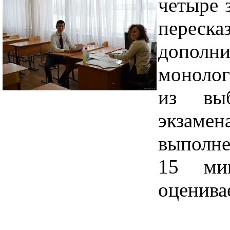
четыре з
пере
допол
монолог
из вы
экзаме
выполне
15 мин
оценива