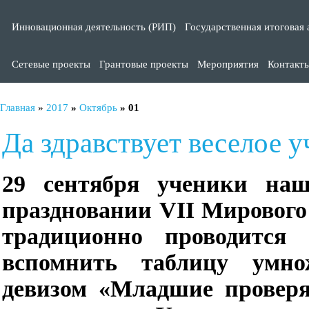
Инновационная деятельность (РИП)
Государственная итоговая 
Сетевые проекты
Грантовые проекты
Мероприятия
Контакт
Главная
»
2017
»
Октябрь
»
01
Да здравствует веселое у
29 сентября ученики на
праздновании
VII Мирового
традиционно проводится
вспомнить таблицу умн
девизом «Младшие проверя