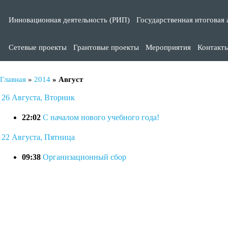
Инновационная деятельность (РИП)
Государственная итоговая 
Сетевые проекты
Грантовые проекты
Мероприятия
Контакт
Главная
»
2014
»
Август
26 Августа, Вторник
22:02
С началом нового учебного года!
22 Августа, Пятница
09:38
Организационный сбор