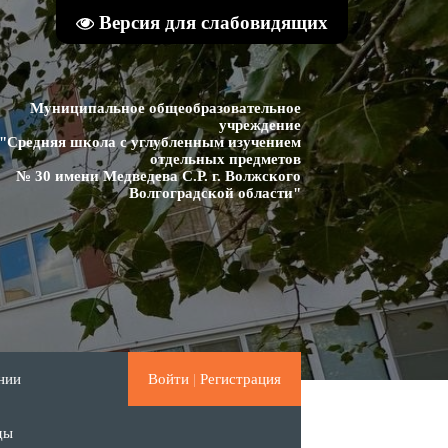
Версия для слабовидящих
Муниципальное общеобразовательное
учреждение
"Средняя школа с углубленным изучением
отдельных предметов
№ 30 имени Медведева С.Р. г. Волжского
Волгоградской области"
нии
Войти
|
Регистрация
ды